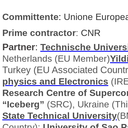
Committente
:
Unione Europe
Prime contractor
:
CNR
Partner
:
Technische Universit
Netherlands (EU Member)
Yild
Turkey (EU Associated Countr
physics and Electronics
(IRE
Research Centre of Superco
“Iceberg”
(SRC), Ukraine (Thi
State Technical University
(B
Country);
University of Sao 