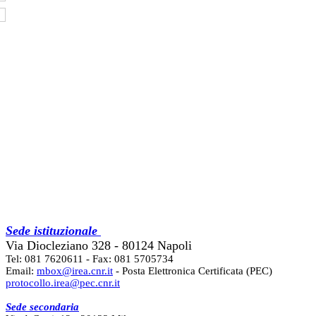
Sede istituzionale
Via Diocleziano 328 - 80124 Napoli
Tel: 081 7620611 - Fax: 081 5705734
Email:
mbox@irea.cnr.it
- Posta Elettronica Certificata (PEC)
protocollo.irea@pec.cnr.it
Sede secondaria