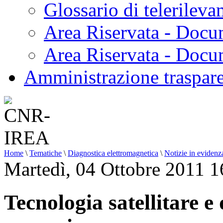
Glossario di telerilev
Area Riservata - Docu
Area Riservata - Doc
Amministrazione traspar
Home
\
Tematiche
\
Diagnostica elettromagnetica
\
Notizie in evidenz
Martedì, 04 Ottobre 2011 1
Tecnologia satellitare e 