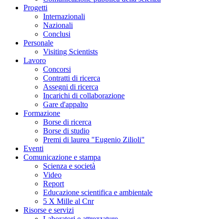
Progetti
Internazionali
Nazionali
Conclusi
Personale
Visiting Scientists
Lavoro
Concorsi
Contratti di ricerca
Assegni di ricerca
Incarichi di collaborazione
Gare d'appalto
Formazione
Borse di ricerca
Borse di studio
Premi di laurea "Eugenio Zilioli"
Eventi
Comunicazione e stampa
Scienza e società
Video
Report
Educazione scientifica e ambientale
5 X Mille al Cnr
Risorse e servizi
Laboratori e attrezzature