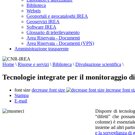
Biblioteca
Webgis
Geoportali e geocataloghi IREA
Geoservizi IREA
Software IREA
Glossario di telerilevamento
Area Riservata - Documenti
Area Riservata - Documenti (VPN)
Amministrazione trasparente
Home
\
Risorse e servizi
\
Biblioteca
\
Divulgazione scientifica
\
Tecnologie integrate per il monitoraggio di 
font size
decrease font size
increase font si
Stampa
E-mail
Disporre di tecnolog
“difetti” che possan
colonne) è essenzial
insieme ad altri part
e la sorveglianza di g