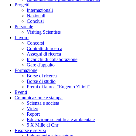
Progetti
Internazionali
Nazionali
Conclusi
Personale
Visiting Scientists
Lavoro
Concorsi
Contratti di ricerca
Assegni di ricerca
Incarichi di collaborazione
Gare d'appalto
Formazione
Borse di ricerca
Borse di studio
Premi di laurea "Eugenio Zilioli"
Eventi
Comunicazione e stampa
Scienza e società
Video
Report
Educazione scientifica e ambientale
5 X Mille al Cnr
Risorse e servizi
Laboratori e attrezzature