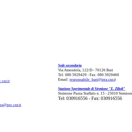
Sede secondaria
Via Amendola, 122/D - 70126 Bari
Tel: 080 5929429 - Fax: 080 5929460
Email:
responsabile_bari@irea.cnr.i
t
.cnr.it
Stazione Sperimentale di Sirmione "E. Zilioli"
Sirmione Punta Staffalo n. 15 - 25010 Sirmion
Tel: 030916556 - Fax: 030916556
rea@pec.cnr.it