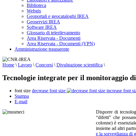
Biblioteca
Webgis
Geoportali e geocataloghi IREA
Geoservizi IREA
Software IREA
Glossario di telerilevamento
Area Riservata - Documenti
Area Riservata - Documenti (VPN)
Amministrazione trasparente
Home
\
Lavoro
\
Concorsi
\
Divulgazione scientifica
\
Tecnologie integrate per il monitoraggio di 
font size
decrease font size
increase font si
Stampa
E-mail
Disporre di tecnolog
“difetti” che possan
colonne) è essenzial
insieme ad altri part
e la sorveglianza di g