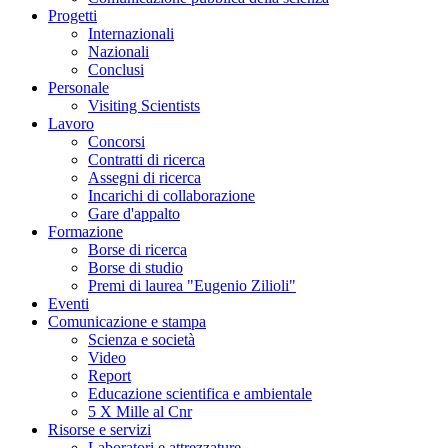
Progetti
Internazionali
Nazionali
Conclusi
Personale
Visiting Scientists
Lavoro
Concorsi
Contratti di ricerca
Assegni di ricerca
Incarichi di collaborazione
Gare d'appalto
Formazione
Borse di ricerca
Borse di studio
Premi di laurea "Eugenio Zilioli"
Eventi
Comunicazione e stampa
Scienza e società
Video
Report
Educazione scientifica e ambientale
5 X Mille al Cnr
Risorse e servizi
Laboratori e attrezzature