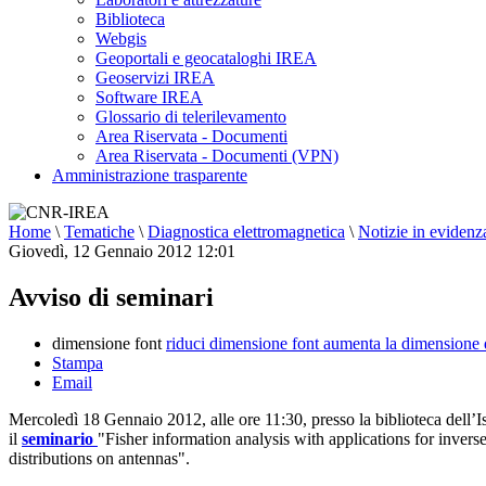
Biblioteca
Webgis
Geoportali e geocataloghi IREA
Geoservizi IREA
Software IREA
Glossario di telerilevamento
Area Riservata - Documenti
Area Riservata - Documenti (VPN)
Amministrazione trasparente
Home
\
Tematiche
\
Diagnostica elettromagnetica
\
Notizie in evidenz
Giovedì, 12 Gennaio 2012 12:01
Avviso di seminari
dimensione font
riduci dimensione font
aumenta la dimensione 
Stampa
Email
Mercoledì 18 Gennaio 2012, alle ore 11:30, presso la biblioteca dell’
il
seminario
"Fisher information analysis with applications for invers
distributions on antennas".