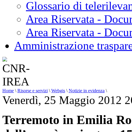
Glossario di telerilev
Area Riservata - Docu
Area Riservata - Doc
Amministrazione traspar
Home
\
Risorse e servizi
\
Webgis
\
Notizie in evidenza
\
Venerdì, 25 Maggio 2012 2
Terremoto in Emilia Ro