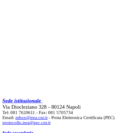
Sede istituzionale
Via Diocleziano 328 - 80124 Napoli
Tel: 081 7620611 - Fax: 081 5705734
Email:
mbox@irea.cnr.it
- Posta Elettronica Certificata (PEC)
protocollo.irea@pec.cnr.it
Sede secondaria