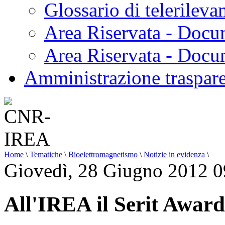
Glossario di telerilev
Area Riservata - Docu
Area Riservata - Doc
Amministrazione traspar
Home
\
Tematiche
\
Bioelettromagnetismo
\
Notizie in evidenza
\
Giovedì, 28 Giugno 2012 0
All'IREA il Serit Awar