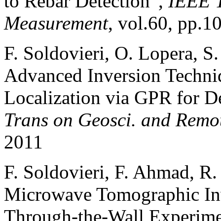
to Rebar Detection”,
IEEE T
Measurement
, vol.60, pp.
F. Soldovieri, O. Lopera, 
Advanced Inversion Techniq
Localization via GPR for D
Trans on Geosci. and Remot
2011
F. Soldovieri, F. Ahmad, R.
Microwave Tomographic Inv
Through-the-Wall Experime