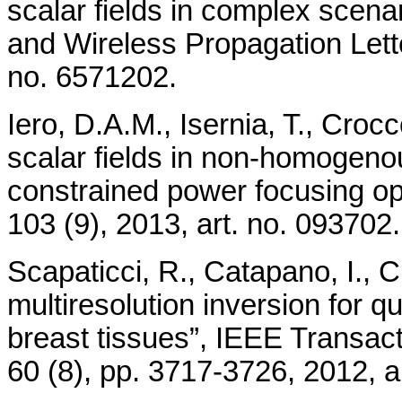
scalar fields in complex scen
and Wireless Propagation Lette
no. 6571202.
Iero, D.A.M., Isernia, T., Croc
scalar fields in non-homogenou
constrained power focusing opt
103 (9), 2013, art. no. 093702.
Scapaticci, R., Catapano, I., 
multiresolution inversion for 
breast tissues”, IEEE Transac
60 (8), pp. 3717-3726, 2012, a