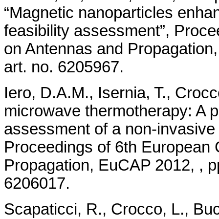
“Magnetic nanoparticles enha
feasibility assessment”, Proc
on Antennas and Propagation,
art. no. 6205967.
Iero, D.A.M., Isernia, T., Croc
microwave thermotherapy: A pa
assessment of a non-invasive 
Proceedings of 6th European
Propagation, EuCAP 2012, , pp
6206017.
Scapaticci, R., Crocco, L., Bu