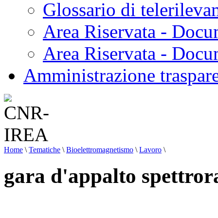
Glossario di telerilev
Area Riservata - Docu
Area Riservata - Doc
Amministrazione traspar
Home
\
Tematiche
\
Bioelettromagnetismo
\
Lavoro
\
gara d'appalto spettro