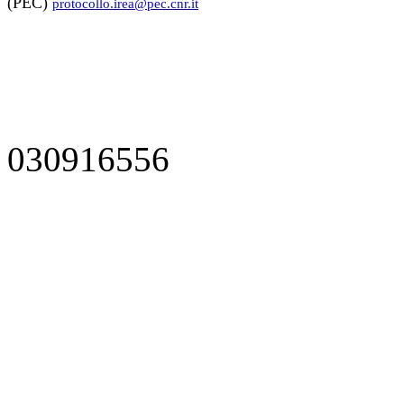
(PEC)
protocollo.irea@pec.cnr.it
030916556