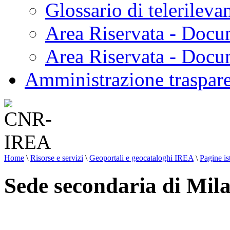
Glossario di telerilev
Area Riservata - Docu
Area Riservata - Doc
Amministrazione traspar
Home
\
Risorse e servizi
\
Geoportali e geocataloghi IREA
\
Pagine is
Sede secondaria di Mil