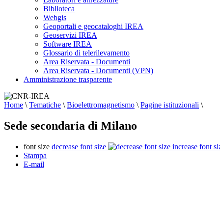
Biblioteca
Webgis
Geoportali e geocataloghi IREA
Geoservizi IREA
Software IREA
Glossario di telerilevamento
Area Riservata - Documenti
Area Riservata - Documenti (VPN)
Amministrazione trasparente
Home
\
Tematiche
\
Bioelettromagnetismo
\
Pagine istituzionali
\
Sede secondaria di Milano
font size
decrease font size
increase font si
Stampa
E-mail