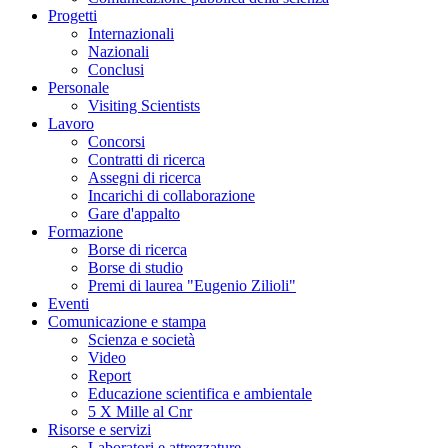
Progetti
Internazionali
Nazionali
Conclusi
Personale
Visiting Scientists
Lavoro
Concorsi
Contratti di ricerca
Assegni di ricerca
Incarichi di collaborazione
Gare d'appalto
Formazione
Borse di ricerca
Borse di studio
Premi di laurea "Eugenio Zilioli"
Eventi
Comunicazione e stampa
Scienza e società
Video
Report
Educazione scientifica e ambientale
5 X Mille al Cnr
Risorse e servizi
Laboratori e attrezzature