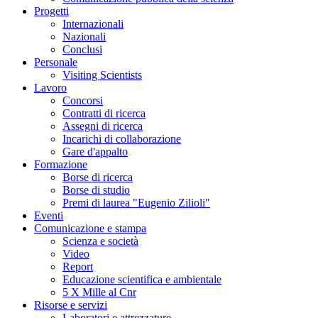
Progetti
Internazionali
Nazionali
Conclusi
Personale
Visiting Scientists
Lavoro
Concorsi
Contratti di ricerca
Assegni di ricerca
Incarichi di collaborazione
Gare d'appalto
Formazione
Borse di ricerca
Borse di studio
Premi di laurea "Eugenio Zilioli"
Eventi
Comunicazione e stampa
Scienza e società
Video
Report
Educazione scientifica e ambientale
5 X Mille al Cnr
Risorse e servizi
Laboratori e attrezzature