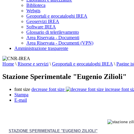
Biblioteca
Webgis
Geoportali e geocataloghi IREA
Geoservizi IREA
Software IREA
Glossario di telerilevamento
Area Riservata - Documenti
Area Riservata - Documenti (VPN)
Amministrazione trasparente
Home
\
Risorse e servizi
\
Geoportali e geocataloghi IREA
\
Pagine is
Stazione Sperimentale "Eugenio Zilioli"
font size
decrease font size
increase font si
Stampa
E-mail
STAZIONE SPERIMENTALE "EUGENIO ZILIOLI"