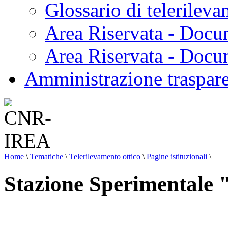
Glossario di telerilev
Area Riservata - Docu
Area Riservata - Doc
Amministrazione traspar
Home
\
Tematiche
\
Telerilevamento ottico
\
Pagine istituzionali
\
Stazione Sperimentale "