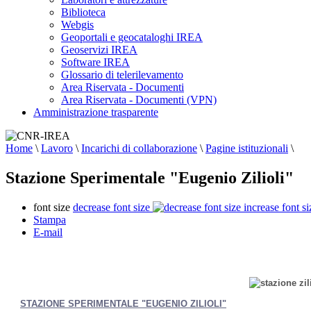
Biblioteca
Webgis
Geoportali e geocataloghi IREA
Geoservizi IREA
Software IREA
Glossario di telerilevamento
Area Riservata - Documenti
Area Riservata - Documenti (VPN)
Amministrazione trasparente
Home
\
Lavoro
\
Incarichi di collaborazione
\
Pagine istituzionali
\
Stazione Sperimentale "Eugenio Zilioli"
font size
decrease font size
increase font si
Stampa
E-mail
STAZIONE SPERIMENTALE "EUGENIO ZILIOLI"