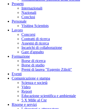
Progetti
Internazionali
Nazionali
Conclusi
Personale
Visiting Scientists
Lavoro
Concorsi
Contratti di ricerca
Assegni di ricerca
Incarichi di collaborazione
Gare d'appalto
Formazione
Borse di ricerca
Borse di studio
Premi di laurea "Eugenio Zilioli"
Eventi
Comunicazione e stampa
Scienza e società
Video
Report
Educazione scientifica e ambientale
5 X Mille al Cnr
Risorse e servizi
Laboratori e attrezzature