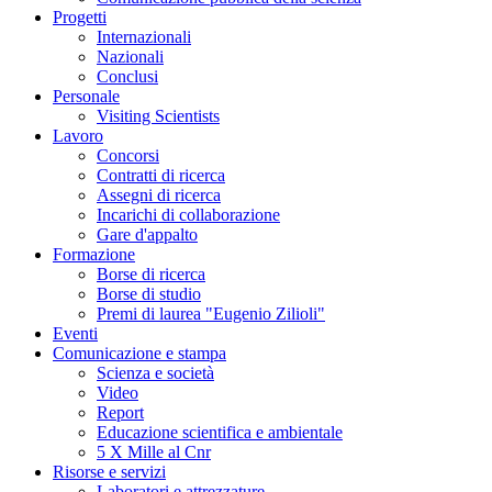
Progetti
Internazionali
Nazionali
Conclusi
Personale
Visiting Scientists
Lavoro
Concorsi
Contratti di ricerca
Assegni di ricerca
Incarichi di collaborazione
Gare d'appalto
Formazione
Borse di ricerca
Borse di studio
Premi di laurea "Eugenio Zilioli"
Eventi
Comunicazione e stampa
Scienza e società
Video
Report
Educazione scientifica e ambientale
5 X Mille al Cnr
Risorse e servizi
Laboratori e attrezzature