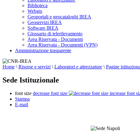
Biblioteca
Webgis
Geoportali e geocataloghi IREA
Geoservizi IREA
Software IREA
Glossario di telerilevamento
Area Riservata - Documenti
Area Riservata - Documenti (VPN)
Amministrazione trasparente
Home
\
Risorse e servizi
\
Laboratori e attrezzature
\
Pagine istituziona
Sede Istituzionale
font size
decrease font size
increase font si
Stampa
E-mail