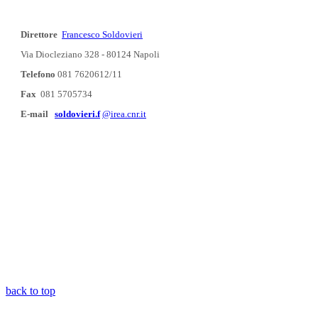
Direttore
Francesco Soldovieri
Via Diocleziano 328 - 80124 Napoli
Telefono
081 7620612/11
Fax
081 5705734
E-mail
soldovieri.f
@irea.cnr.it
back to top