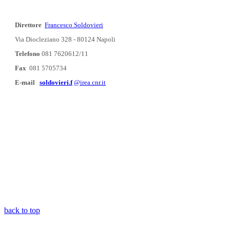
Direttore
Francesco Soldovieri
Via Diocleziano 328 - 80124 Napoli
Telefono
081 7620612/11
Fax
081 5705734
E-mail
soldovieri.f
@irea.cnr.it
back to top