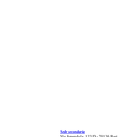
Sede secondaria
Via Amendola, 122/D - 70126 Bari