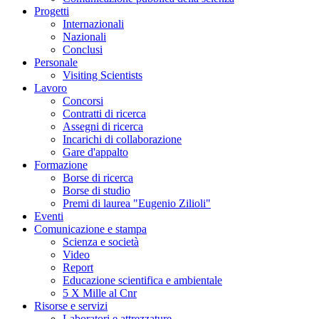
Progetti
Internazionali
Nazionali
Conclusi
Personale
Visiting Scientists
Lavoro
Concorsi
Contratti di ricerca
Assegni di ricerca
Incarichi di collaborazione
Gare d'appalto
Formazione
Borse di ricerca
Borse di studio
Premi di laurea "Eugenio Zilioli"
Eventi
Comunicazione e stampa
Scienza e società
Video
Report
Educazione scientifica e ambientale
5 X Mille al Cnr
Risorse e servizi
Laboratori e attrezzature