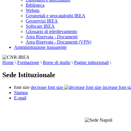
Biblioteca
Webgis
Geoportali e geocataloghi IREA
Geoservizi IREA
Software IREA
Glossario di telerilevamento
Area Riservata - Documenti
Area Riservata - Documenti (VPN)
Amministrazione trasparente
Home
\
Formazione
\
Borse di studio
\
Pagine istituzionali
\
Sede Istituzionale
font size
decrease font size
increase font si
Stampa
E-mail