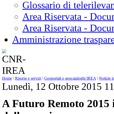
Glossario di telerilev
Area Riservata - Docu
Area Riservata - Doc
Amministrazione traspar
Home
\
Risorse e servizi
\
Geoportali e geocataloghi IREA
\
Notizie i
Lunedì, 12 Ottobre 2015 1
A Futuro Remoto 2015 i 