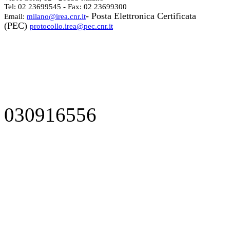
Tel: 02 23699545 - Fax: 02 23699300
- Posta Elettronica Certificata
Email:
milano@irea.cnr.it
(PEC)
protocollo.irea@pec.cnr.it
030916556