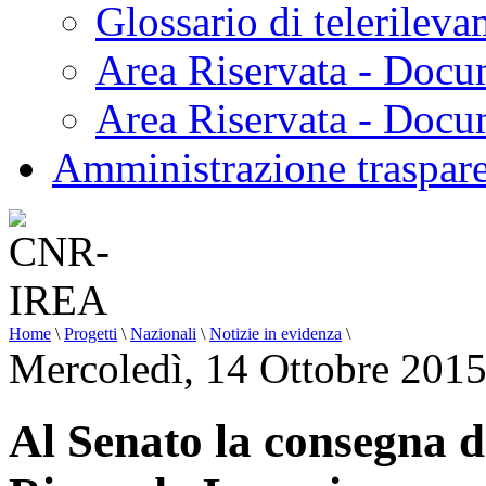
Glossario di telerilev
Area Riservata - Docu
Area Riservata - Doc
Amministrazione traspar
Home
\
Progetti
\
Nazionali
\
Notizie in evidenza
\
Mercoledì, 14 Ottobre 201
Al Senato la consegna 