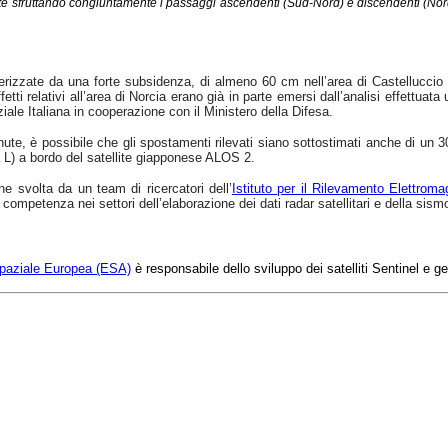
nute sfruttando congiuntamente i passaggi ascendenti (Sud-Nord) e discendenti (Nor
terizzate da una forte subsidenza, di almeno 60 cm nell’area di Castelluccio
ffetti relativi all’area di Norcia erano già in parte emersi dall’analisi effettuat
e Italiana in cooperazione con il Ministero della Difesa.
ute, è possibile che gli spostamenti rilevati siano sottostimati anche di un 30
da L) a bordo del satellite giapponese ALOS 2.
ne svolta da un team di ricercatori
dell’
Istituto per il Rilevamento Elettroma
i competenza nei settori dell’elaborazione dei dati radar satellitari e della sis
paziale Europea (ESA)
è responsabile dello sviluppo dei satelliti Sentinel e g