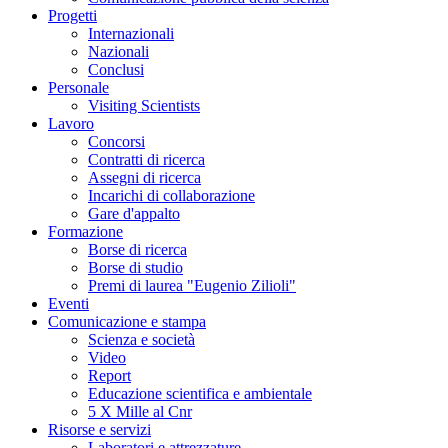
Progetti
Internazionali
Nazionali
Conclusi
Personale
Visiting Scientists
Lavoro
Concorsi
Contratti di ricerca
Assegni di ricerca
Incarichi di collaborazione
Gare d'appalto
Formazione
Borse di ricerca
Borse di studio
Premi di laurea "Eugenio Zilioli"
Eventi
Comunicazione e stampa
Scienza e società
Video
Report
Educazione scientifica e ambientale
5 X Mille al Cnr
Risorse e servizi
Laboratori e attrezzature