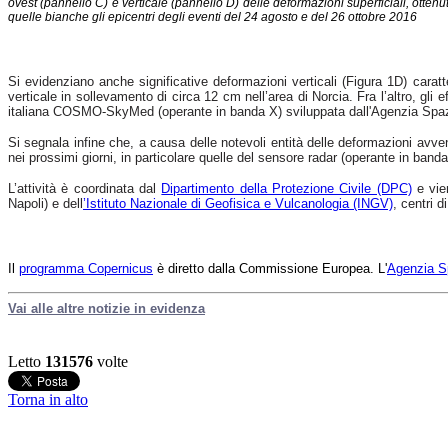
ovest (pannello C) e verticale (pannello D) delle deformazioni superficiali, otte
quelle bianche gli epicentri degli eventi del 24 agosto e del 26 ottobre 2016
Si evidenziano anche significative deformazioni verticali (Figura 1D) carat
verticale in sollevamento di circa 12 cm nell’area di Norcia. Fra l’altro, gli e
italiana COSMO-SkyMed (operante in banda X) sviluppata dall'Agenzia Spazial
Si segnala infine che, a causa delle notevoli entità delle deformazioni avven
nei prossimi giorni, in particolare quelle del sensore radar (operante in ban
L’attività è coordinata dal
Dipartimento della Protezione Civile (DPC)
e vie
Napoli)
e dell
’Istituto Nazionale di Geofisica e Vulcanologia (INGV)
,
centri d
Il
programma Copernicus
è diretto dalla Commissione Europea. L'
Agenzia S
Vai alle altre notizie in evidenza
Letto
131576
volte
Torna in alto