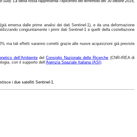
d-Sud). La stella rossa rappresenta l’epicentro del terremoto del 30 ottobre 2016,
 (già emersa dalle prime analisi dei dati Sentinel-1), e da una deformazione
a utilizzando congiuntamente i primi dati Sentinel-1 e quelli della costellazione
% ma tali effetti saranno corretti grazie alle nuove acquisizioni già previste
gnetico dell’Ambiente
del
Consiglio Nazionale delle Ricerche
(CNR-IREA di
mologia, con il supporto
dell’
Agenzia Spaziale Italiana (ASI)
.
estisce i due
satelliti
Sentinel-1.