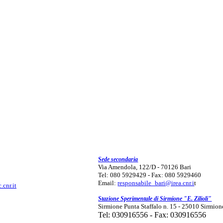
Sede secondaria
Via Amendola, 122/D - 70126 Bari
Tel: 080 5929429 - Fax: 080 5929460
Email:
responsabile_bari@irea.cnr.i
t
.cnr.it
Stazione Sperimentale di Sirmione "E. Zilioli"
Sirmione Punta Staffalo n. 15 - 25010 Sirmion
Tel: 030916556 - Fax: 030916556