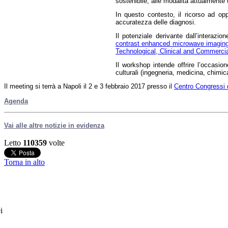
sostenibile, alle modalità attualmente u
In questo contesto, il ricorso ad opp
accuratezza delle diagnosi.
Il potenziale derivante dall’interaz
contrast enhanced microwave imaging
Technological, Clinical and Commerci
Il workshop intende offrire l’occasion
culturali (ingegneria, medicina, chimic
Il meeting si terrà a Napoli il 2 e 3 febbraio 2017 presso il
Centro Congressi d
Agenda
Vai alle altre notizie in evidenza
Letto
110359
volte
Torna in alto
i