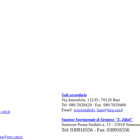
Sede secondaria
Via Amendola, 122/D - 70126 Bari
Tel: 080 5929429 - Fax: 080 5929460
Email:
responsabile_bari@irea.cnr.i
t
.cnr.it
Stazione Sperimentale di Sirmione "E. Zilioli"
Sirmione Punta Staffalo n. 15 - 25010 Sirmion
Tel: 030916556 - Fax: 030916556
rea@pec.cnr.it