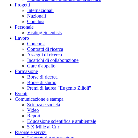
Progetti
Internazionali
Nazionali
Conclusi
Personale
Visiting Scientists
Lavoro
Concorsi
Contratti di ricerca
Assegni di ricerca
Incarichi di collaborazione
Gare d'appalto
Formazione
Borse di ricerca
Borse di studio
Premi di laurea "Eugenio Zilioli"
Eventi
Comunicazione e stampa
Scienza e società
Video
Report
Educazione scientifica e ambientale
5 X Mille al Cnr
Risorse e servizi
Laboratori e attrezzature