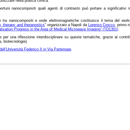
tilizzate nella pratica clinica.
ortuni nanocompositi quali agenti di contrasto può portare a significativi mi
ione tra nanocompositi e onde elettromagnetiche costituisce il tema del wo
, therapy and theranostics
” organizzato a Napoli da
Lorenzo Crocco
, primo r
alisation Progress in the Area of Medical Microwave Imaging” (TD1301)
.
e per una riflessione interdisciplinare su queste tematiche, grazie al contri
a, biotecnologie).
ell’Università Federico II in Via Partenope
.