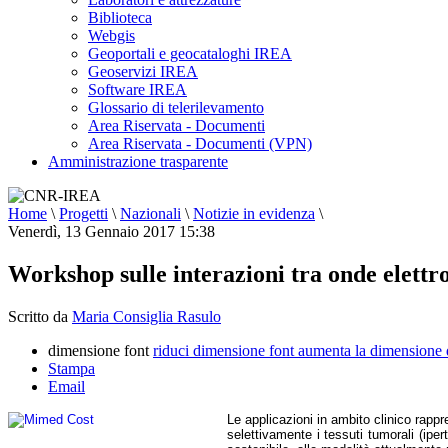
Biblioteca
Webgis
Geoportali e geocataloghi IREA
Geoservizi IREA
Software IREA
Glossario di telerilevamento
Area Riservata - Documenti
Area Riservata - Documenti (VPN)
Amministrazione trasparente
Home
\
Progetti
\
Nazionali
\
Notizie in evidenza
\
Venerdì, 13 Gennaio 2017 15:38
Workshop sulle interazioni tra onde elett
Scritto da
Maria Consiglia Rasulo
dimensione font
riduci dimensione font
aumenta la dimensione 
Stampa
Email
Le applicazioni in ambito clinico rappre
selettivamente i tessuti tumorali (iper