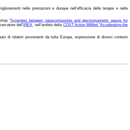
glioramenti nelle prestazioni e dunque nell’efficacia delle terapie e nella
rkshop
“
Synergies between nanocomposites and electromagnetic waves for
icercatore dell’
IREA
, nell’ambito della
COST Action MiMed “Accelerating the
buto di relatori provenienti da tutta Europa, espressione di diversi contesti