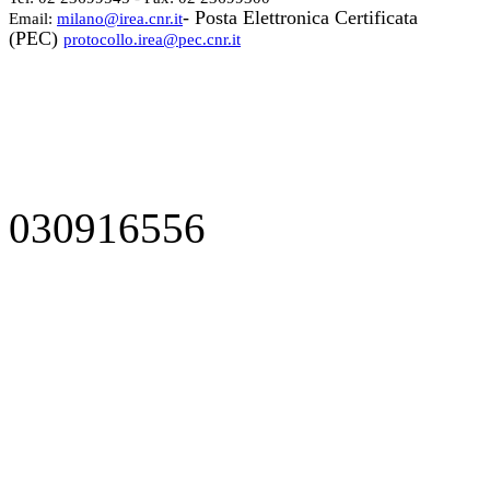
- Posta Elettronica Certificata
Email:
milano@irea.cnr.it
(PEC)
protocollo.irea@pec.cnr.it
030916556