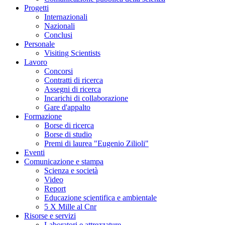
Progetti
Internazionali
Nazionali
Conclusi
Personale
Visiting Scientists
Lavoro
Concorsi
Contratti di ricerca
Assegni di ricerca
Incarichi di collaborazione
Gare d'appalto
Formazione
Borse di ricerca
Borse di studio
Premi di laurea "Eugenio Zilioli"
Eventi
Comunicazione e stampa
Scienza e società
Video
Report
Educazione scientifica e ambientale
5 X Mille al Cnr
Risorse e servizi
Laboratori e attrezzature