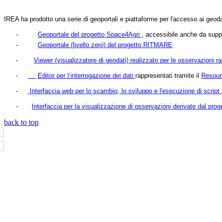
IREA ha prodotto una serie di geoportali e piattaforme per l'accesso ai geodat
-
Geoportale del progetto
Space4Agri
, accessibile anche da supp
-
Geoportale (livello zero) del progetto RITMARE
-
Viewer (visualizzatore di geodati) realizzato per le osservazioni rac
-
Editor per l’interrogazione dei dati
rappresentati tramite il
Resour
-
Interfaccia web per lo scambio, lo sviluppo e l'esecuzione di script
-
Interfaccia per la visualizzazione di osservazioni derivate dal prog
back to top