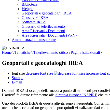
Biblioteca
Webgis
Geoportali e geocataloghi IREA
Geoservizi IREA
Software IREA
Glossario di telerilevamento
Area Riservata - Documenti
Area Riservata - Documenti (VPN)
Amministrazione trasparente
Home
\
Tematiche
\
Telerilevamento ottico
\
Pagine istituzionali
\
Geoportali e geocataloghi IREA
font size
decrease font size
increase font si
Stampa
E-mail
Da anni IREA si occupa della messa a punto di strumenti per condivider
L'attività fa diretto riferimento alla
direttiva europea INSPIRE
che mira
Uno dei prodotti IREA di questa attività sono i geoportali. Col termi
utente che acceda ad un geoportale può quindi visualizzare dati come