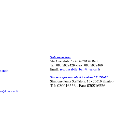
Sede secondaria
Via Amendola, 122/D - 70126 Bari
Tel: 080 5929429 - Fax: 080 5929460
Email:
responsabile_bari@irea.cnr.i
t
.cnr.it
Stazione Sperimentale di Sirmione "E. Zilioli"
Sirmione Punta Staffalo n. 15 - 25010 Sirmion
Tel: 030916556 - Fax: 030916556
rea@pec.cnr.it