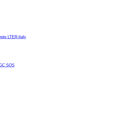
:
 rete LTER-Italy
GC SOS