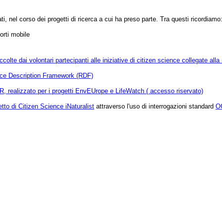
i, nel corso dei progetti di ricerca a cui ha preso parte. Tra questi ricordiamo
orti mobile
colte dai volontari partecipanti alle iniziative di citizen science collegate alla
ce Description Framework (RDF)
 R, realizzato per i progetti EnvEUrope e LifeWatch ( accesso riservato)
etto di Citizen Science
iNaturalist
attraverso l'uso di interrogazioni standard
O