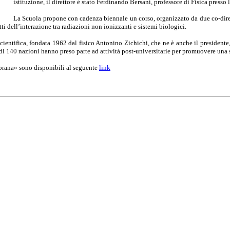
istituzione, il direttore è stato Ferdinando Bersani, professore di Fisica presso
La Scuola propone con cadenza biennale un corso, organizzato da due co-dirett
etti dell’interazione tra radiazioni non ionizzanti e sistemi biologici.
ientifica, fondata 1962 dal fisico Antonino Zichichi, che ne è anche il presidente, 
i 140 nazioni hanno preso parte ad attività post-universitarie per promuovere una sc
jorana» sono disponibili al seguente
link