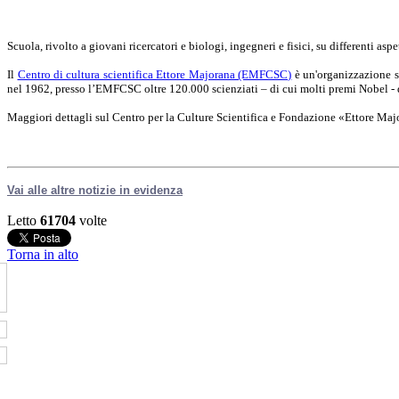
Scuola, rivolto a giovani ricercatori e biologi, ingegneri e fisici, su differenti asp
Il
Centro di cultura scientifica Ettore Majorana (EMFCSC)
è un'organizzazione sc
nel 1962, presso l’EMFCSC oltre 120.000 scienziati – di cui molti premi Nobel - d
Maggiori dettagli sul Centro per la Culture Scientifica e Fondazione «Ettore Ma
Vai alle altre notizie in evidenza
Letto
61704
volte
Torna in alto