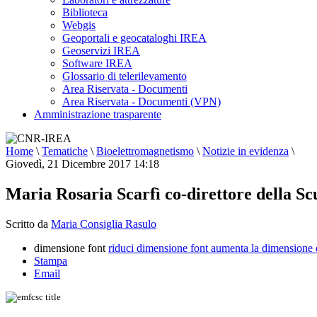
Biblioteca
Webgis
Geoportali e geocataloghi IREA
Geoservizi IREA
Software IREA
Glossario di telerilevamento
Area Riservata - Documenti
Area Riservata - Documenti (VPN)
Amministrazione trasparente
Home
\
Tematiche
\
Bioelettromagnetismo
\
Notizie in evidenza
\
Giovedì, 21 Dicembre 2017 14:18
Maria Rosaria Scarfì co-direttore della S
Scritto da
Maria Consiglia Rasulo
dimensione font
riduci dimensione font
aumenta la dimensione 
Stampa
Email