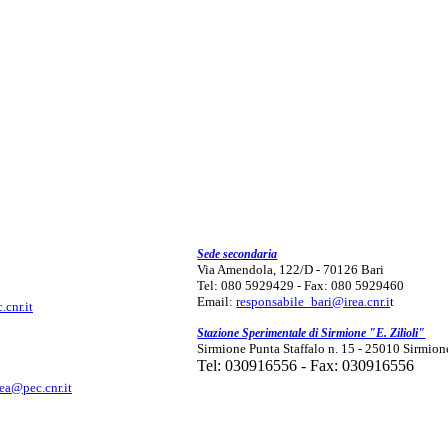
Sede secondaria
Via Amendola, 122/D - 70126 Bari
Tel: 080 5929429 - Fax: 080 5929460
Email:
responsabile_bari@irea.cnr.i
t
.cnr.it
Stazione Sperimentale di Sirmione "E. Zilioli"
Sirmione Punta Staffalo n. 15 - 25010 Sirmion
Tel: 030916556 - Fax: 030916556
rea@pec.cnr.it