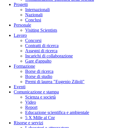
Progetti
Internazionali
Nazionali
Conclusi
Personale
Visiting Scientists
Lavoro
Concorsi
Contratti di ricerca
Assegni di ricerca
Incarichi di collaborazione
Gare d'appalto
Formazione
Borse di ricerca
Borse di studio
Premi di laurea "Eugenio Zilioli"
Eventi
Comunicazione e stampa
Scienza e società
Video
Report
Educazione scientifica e ambientale
5 X Mille al Cnr
Risorse e servizi
Laboratori e attrezzature