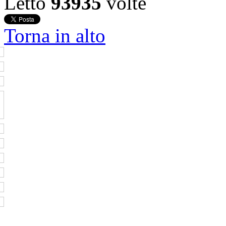
Letto
93935
volte
Torna in alto