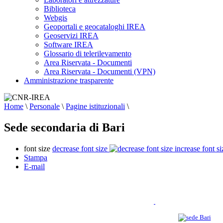
Biblioteca
Webgis
Geoportali e geocataloghi IREA
Geoservizi IREA
Software IREA
Glossario di telerilevamento
Area Riservata - Documenti
Area Riservata - Documenti (VPN)
Amministrazione trasparente
Home
\
Personale
\
Pagine istituzionali
\
Sede secondaria di Bari
font size
decrease font size
increase font si
Stampa
E-mail