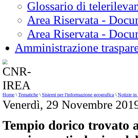
Glossario di telerilev
Area Riservata - Docu
Area Riservata - Doc
Amministrazione traspar
Home
\
Tematiche
\
Sistemi per l'informazione geografica
\
Notizie in
Venerdì, 29 Novembre 201
Tempio dorico trovato a