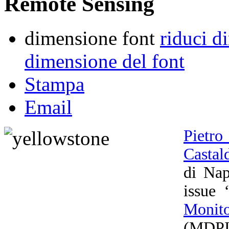
Remote Sensing
dimensione font
riduci d
dimensione del font
Stampa
Email
Pietro
Castal
di Nap
issue 
Monito
(MDPI