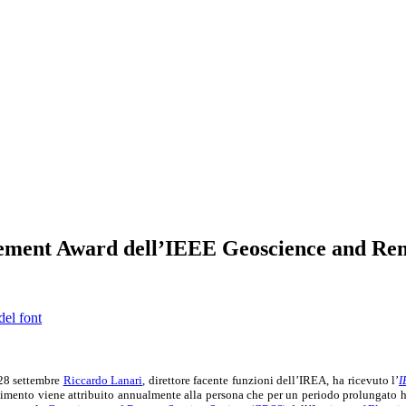
vement Award dell’IEEE Geoscience and Rem
del font
28 settembre
Riccardo Lanari
, direttore facente funzioni dell’IREA, ha ricevuto l’
I
imento viene attribuito annualmente alla persona che per un periodo prolungato ha