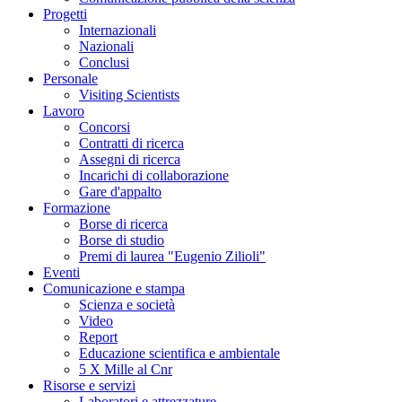
Progetti
Internazionali
Nazionali
Conclusi
Personale
Visiting Scientists
Lavoro
Concorsi
Contratti di ricerca
Assegni di ricerca
Incarichi di collaborazione
Gare d'appalto
Formazione
Borse di ricerca
Borse di studio
Premi di laurea "Eugenio Zilioli"
Eventi
Comunicazione e stampa
Scienza e società
Video
Report
Educazione scientifica e ambientale
5 X Mille al Cnr
Risorse e servizi
Laboratori e attrezzature