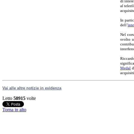
di inter
al teler
acquisit
In parti
dell’
int
Nel cors
svolto u
contrib
interfer
Riccardo
signific
Medal
da
acquisiti
Vai alle altre notizie in evidenza
Letto
58915
volte
Torna in alto