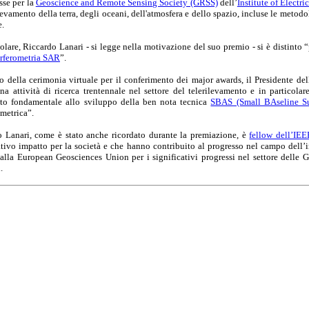
esse per la
Geoscience and Remote Sensing Society (GRSS)
dell’
Institute of Electr
ilevamento della terra, degli oceani, dell'atmosfera e dello spazio, incluse le metodo
e.
colare, Riccardo Lanari - si legge nella motivazione del suo premio - si è distinto “p
erferometria SAR
”.
o della cerimonia virtuale per il conferimento dei major awards, il Presidente 
na attività di ricerca trentennale nel settore del telerilevamento e in particola
uto fondamentale allo sviluppo della ben nota tecnica
SBAS (Small BAseline Su
ometrica”.
 Lanari, come è stato anche ricordato durante la premiazione, è
fellow dell’IEE
ativo impatto per la società e che hanno contribuito al progresso nel campo dell’i
lla European Geosciences Union per i significativi progressi nel settore delle Ge
.