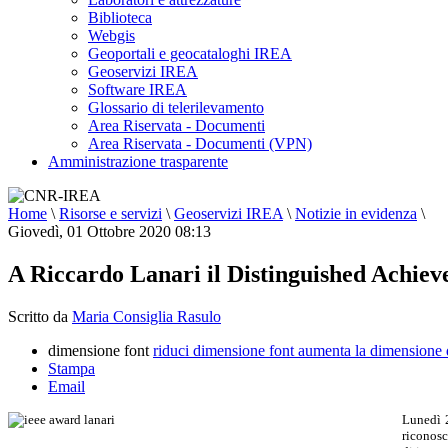
Biblioteca
Webgis
Geoportali e geocataloghi IREA
Geoservizi IREA
Software IREA
Glossario di telerilevamento
Area Riservata - Documenti
Area Riservata - Documenti (VPN)
Amministrazione trasparente
Home
\
Risorse e servizi
\
Geoservizi IREA
\
Notizie in evidenza
\
Giovedì, 01 Ottobre 2020 08:13
A Riccardo Lanari il Distinguished Achie
Scritto da
Maria Consiglia Rasulo
dimensione font
riduci dimensione font
aumenta la dimensione 
Stampa
Email
Lunedì 
riconosc