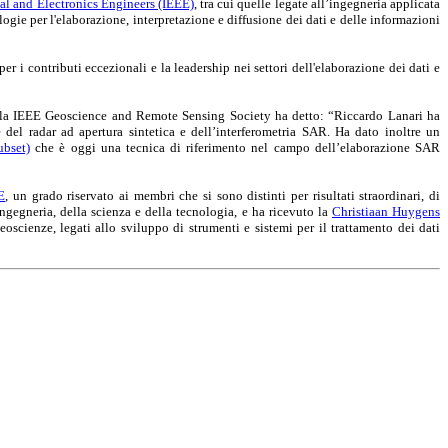
ical and Electronics Engineers (IEEE)
, tra cui quelle legate all’ingegneria applicata
logie per l'elaborazione, interpretazione e diffusione dei dati e delle informazioni
er i contributi eccezionali e la leadership nei settori dell'elaborazione dei dati e
della IEEE Geoscience and Remote Sensing Society ha detto: “Riccardo Lanari ha
re del radar ad apertura sintetica e dell’interferometria SAR. Ha dato inoltre un
bset)
che è oggi una tecnica di riferimento nel campo dell’elaborazione SAR
E
, un grado riservato ai membri che si sono distinti per risultati straordinari, di
ngegneria, della scienza e della tecnologia, e ha ricevuto la
Christiaan Huygens
oscienze, legati allo sviluppo di strumenti e sistemi per il trattamento dei dati