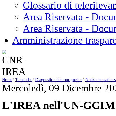
Glossario di telerilev
Area Riservata - Docu
Area Riservata - Doc
Amministrazione traspar
Home
\
Tematiche
\
Diagnostica elettromagnetica
\
Notizie in evidenz
Mercoledì, 09 Dicembre 20
L'IREA nell'UN-GGIM