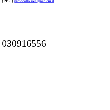
(PEC)
protocollo.irea@pec.cnr.it
030916556