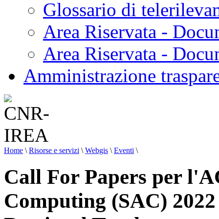
Glossario di telerilev
Area Riservata - Docu
Area Riservata - Doc
Amministrazione traspar
Home
\
Risorse e servizi
\
Webgis
\
Eventi
\
Call For Papers per l
Computing (SAC) 2022 