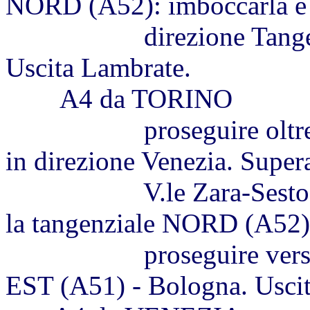
NORD (A52): imboccarla e 
direzione Tangenzial
Uscita Lambrate.
A4 da TORINO
proseguire oltre la ba
in direzione Venezia. Supe
V.le Zara-Sesto S.Gio
la tangenziale NORD (A52)
proseguire verso sud,
EST (A51) - Bologna. Usci