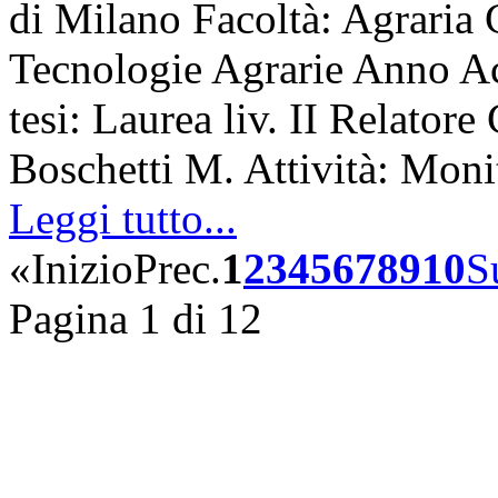
di Milano Facoltà: Agraria 
Tecnologie Agrarie Anno A
tesi: Laurea liv. II Relatore
Boschetti M. Attività: Mon
Leggi tutto...
«
Inizio
Prec.
1
2
3
4
5
6
7
8
9
10
S
Pagina 1 di 12