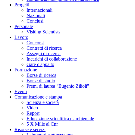
Progetti
Internazionali
Nazionali
Conclusi
Personale
Visiting Scientists
Lavoro
Concorsi
Contratti di ricerca
Assegni di ricerca
Incarichi di collaborazione
Gare d'appalto
Formazione
Borse di ricerca
Borse di studio
Premi di laurea "Eugenio Zilioli"
Eventi
Comunicazione e stampa
Scienza e società
Video
Report
Educazione scientifica e ambientale
5 X Mille al Cnr
Risorse e servizi
Laboratori e attrezzature