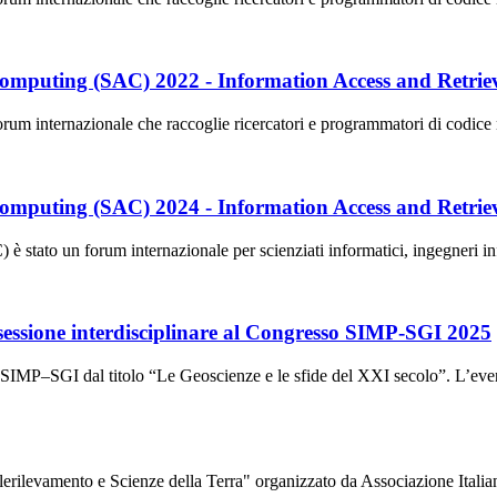
mputing (SAC) 2022 - Information Access and Retrie
ternazionale che raccoglie ricercatori e programmatori di codice nel 
mputing (SAC) 2024 - Information Access and Retrie
to un forum internazionale per scienziati informatici, ingegneri inform
a sessione interdisciplinare al Congresso SIMP-SGI 2025
o SIMP–SGI dal titolo “Le Geoscienze e le sfide del XXI secolo”. L’ev
Telerilevamento e Scienze della Terra" organizzato da Associazione It