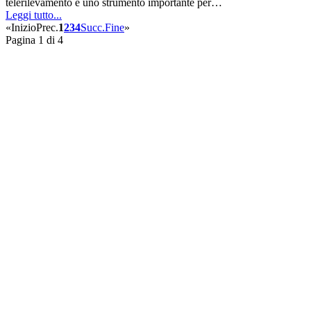
telerilevamento è uno strumento importante per…
Leggi tutto...
«
Inizio
Prec.
1
2
3
4
Succ.
Fine
»
Pagina 1 di 4