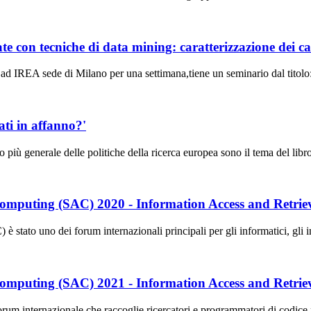
evate con tecniche di data mining: caratterizzazione dei
ad IREA sede di Milano per una settimana,tiene un seminario dal titolo: 
iati in affanno?'
dro più generale delle politiche della ricerca europea sono il tema del li
mputing (SAC) 2020 - Information Access and Retrie
o uno dei forum internazionali principali per gli informatici, gli inge
mputing (SAC) 2021 - Information Access and Retrie
ternazionale che raccoglie ricercatori e programmatori di codice nel 