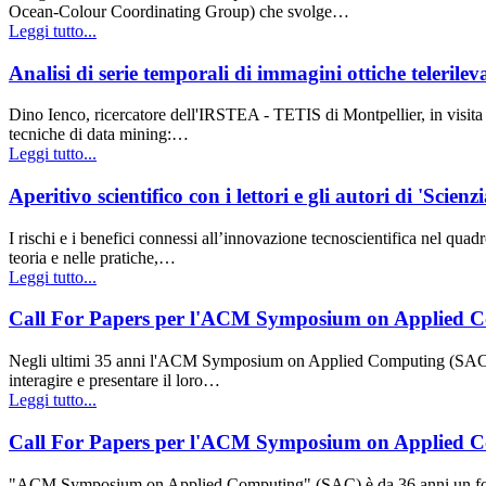
Ocean-Colour Coordinating Group) che svolge…
Leggi tutto...
Analisi di serie temporali di immagini ottiche teleril
Dino Ienco, ricercatore dell'IRSTEA - TETIS di Montpellier, in visita 
tecniche di data mining:…
Leggi tutto...
Aperitivo scientifico con i lettori e gli autori di 'Scienz
I rischi e i benefici connessi all’innovazione tecnoscientifica nel qua
teoria e nelle pratiche,…
Leggi tutto...
Call For Papers per l'ACM Symposium on Applied Co
Negli ultimi 35 anni l'ACM Symposium on Applied Computing (SAC) è stat
interagire e presentare il loro…
Leggi tutto...
Call For Papers per l'ACM Symposium on Applied Co
"ACM Symposium on Applied Computing" (SAC) è da 36 anni un forum in