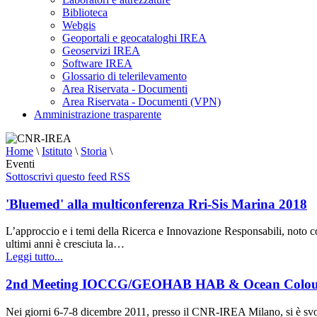
Biblioteca
Webgis
Geoportali e geocataloghi IREA
Geoservizi IREA
Software IREA
Glossario di telerilevamento
Area Riservata - Documenti
Area Riservata - Documenti (VPN)
Amministrazione trasparente
Home
\
Istituto
\
Storia
\
Eventi
Sottoscrivi questo feed RSS
'Bluemed' alla multiconferenza Rri-Sis Marina 2018
L’approccio e i temi della Ricerca e Innovazione Responsabili, noto com
ultimi anni è cresciuta la…
Leggi tutto...
2nd Meeting IOCCG/GEOHAB HAB & Ocean Colou
Nei giorni 6-7-8 dicembre 2011, presso il CNR-IREA Milano, si è s