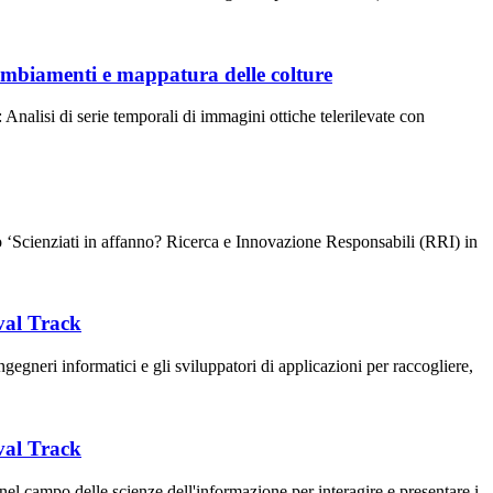
 cambiamenti e mappatura delle colture
Analisi di serie temporali di immagini ottiche telerilevate con
bro ‘Scienziati in affanno? Ricerca e Innovazione Responsabili (RRI) in
val Track
gneri informatici e gli sviluppatori di applicazioni per raccogliere,
val Track
campo delle scienze dell'informazione per interagire e presentare i