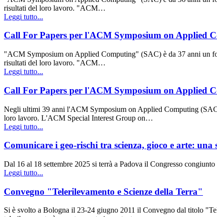
risultati del loro lavoro. "ACM…
Leggi tutto...
Call For Papers per l'ACM Symposium on Applied Co
"ACM Symposium on Applied Computing" (SAC) è da 37 anni un forum in
risultati del loro lavoro. "ACM…
Leggi tutto...
Call For Papers per l'ACM Symposium on Applied Co
Negli ultimi 39 anni l'ACM Symposium on Applied Computing (SAC) è sta
loro lavoro. L'ACM Special Interest Group on…
Leggi tutto...
Comunicare i geo-rischi tra scienza, gioco e arte: un
Dal 16 al 18 settembre 2025 si terrà a Padova il Congresso congiunt
Leggi tutto...
Convegno "Telerilevamento e Scienze della Terra"
Si è svolto a Bologna il 23-24 giugno 2011 il Convegno dal titolo "