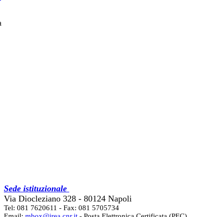
a
Sede istituzionale
Via Diocleziano 328 - 80124 Napoli
Tel: 081 7620611 - Fax: 081 5705734
Email:
mbox@irea.cnr.it
- Posta Elettronica Certificata (PEC)