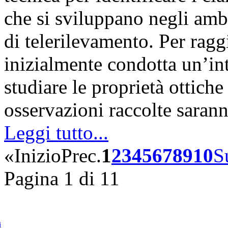
che si sviluppano negli amb
di telerilevamento. Per rag
inizialmente condotta un’int
studiare le proprietà ottiche
osservazioni raccolte sara
Leggi tutto...
«
Inizio
Prec.
1
2
3
4
5
6
7
8
9
10
S
Pagina 1 di 11
i