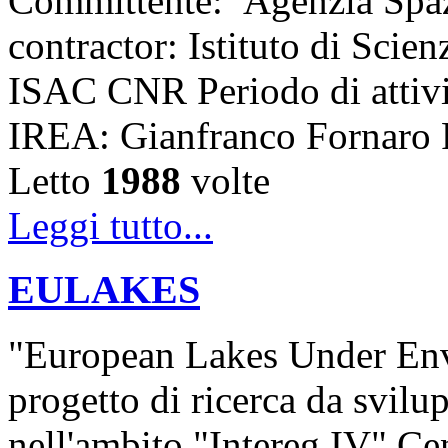
Committente: Agenzia Spazi
contractor: Istituto di Scie
ISAC CNR Periodo di attiv
IREA: Gianfranco Fornaro
Letto
1988
volte
Leggi tutto...
EULAKES
"European Lakes Under Envi
progetto di ricerca da svilu
nell'ambito "Intereg IV" C