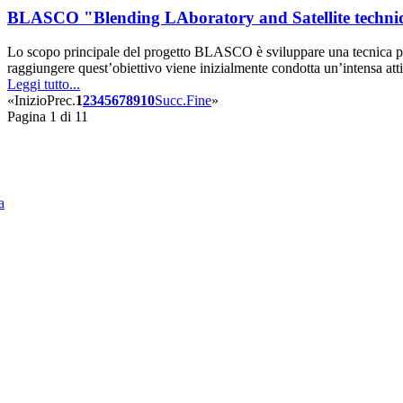
BLASCO "Blending LAboratory and Satellite techniq
Lo scopo principale del progetto BLASCO è sviluppare una tecnica per i
raggiungere quest’obiettivo viene inizialmente condotta un’intensa attiv
Leggi tutto...
«
Inizio
Prec.
1
2
3
4
5
6
7
8
9
10
Succ.
Fine
»
Pagina 1 di 11
a