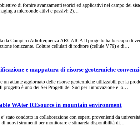
iettivo di fornire avanzamenti teorici ed applicativi nel campo dei sistem
imaging a microonde attivi e passivi; 2)…
tta da Campi a rAdiofrequenza ARCAICA Il progetto ha lo scopo di verif
diazione ionizzante. Colture cellulari di roditore (cellule V79) e di…
zione e mappatura di risorse geotermiche convenzio
re un atlante aggiornato delle risorse geotermiche utilizzabili per la p
. Il progetto è uno dei Sei Progetti del Sud per l'innovazione e lo…
ilable WAter REsource in mountain environment
to condotto in collaborazione con esperti provenienti da università, ist
o di nuovi strumenti per monitorare e stimarela disponibilità di…