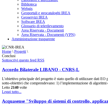
Biblioteca
Webgis
Geoportali e geocataloghi IREA
Geoservizi IREA
Software IREA
Glossario di telerilevamento
Area Riservata - Documenti
Area Riservata - Documenti (VPN)
Amministrazione trasparente
Home
\
Progetti
\
Conclusi
Sottoscrivi questo feed RSS
Accordo Bilaterale LIBANO - CNRS-L
L'obiettivo principale del progetto è stato quello di utilizzare dati EO 
sotto-obiettivi che comprendevano: 1) l’implementazione di algoritmi d
Letto
2140
volte
Leggi tutto...
Acquasense "Sviluppo di sistemi di controllo, applicaz