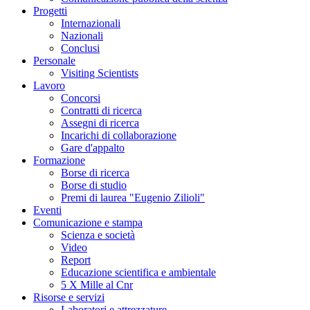
Progetti
Internazionali
Nazionali
Conclusi
Personale
Visiting Scientists
Lavoro
Concorsi
Contratti di ricerca
Assegni di ricerca
Incarichi di collaborazione
Gare d'appalto
Formazione
Borse di ricerca
Borse di studio
Premi di laurea "Eugenio Zilioli"
Eventi
Comunicazione e stampa
Scienza e società
Video
Report
Educazione scientifica e ambientale
5 X Mille al Cnr
Risorse e servizi
Laboratori e attrezzature