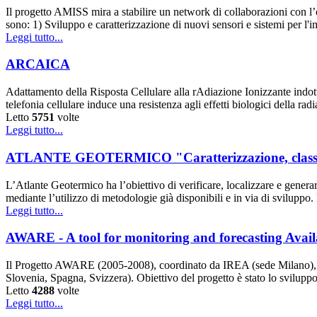
Il progetto AMISS mira a stabilire un network di collaborazioni con l’ob
sono: 1) Sviluppo e caratterizzazione di nuovi sensori e sistemi per l'
Leggi tutto...
ARCAICA
Adattamento della Risposta Cellulare alla rAdiazione Ionizzante indo
telefonia cellulare induce una resistenza agli effetti biologici della ra
Letto
5751
volte
Leggi tutto...
ATLANTE GEOTERMICO "Caratterizzazione, classifica
L’Atlante Geotermico ha l’obiettivo di verificare, localizzare e genera
mediante l’utilizzo di metodologie già disponibili e in via di sviluppo
Leggi tutto...
AWARE - A tool for monitoring and forecasting Ava
Il Progetto AWARE (2005-2008), coordinato da IREA (sede Milano), e’ sta
Slovenia, Spagna, Svizzera). Obiettivo del progetto è stato lo svilupp
Letto
4288
volte
Leggi tutto...