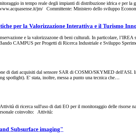
nitoraggio in tempo reale degli impianti di distribuzione idrica e per la g
ttp://www.acquasense.it/jm/ Committente: Ministero dello sviluppo Eco
che per la Valorizzazione Interattiva e il Turismo Inn
nservazione e la valorizzazone di beni culturali. In particolare, l’IREA s
 Bando CAMPUS per Progetti di Ricerca Industriale e Sviluppo Speri
azione di dati acquisiti dal sensore SAR di COSMO/SKYMED dell'ASI. In p
ding spotlight). E' stata, inoltre, messa a punto una tecnica che…
vità di ricerca sull'uso di dati EO per il monitoraggio delle risorse na
rsonale coinvolto: Attività:
 and Subsurface imaging"