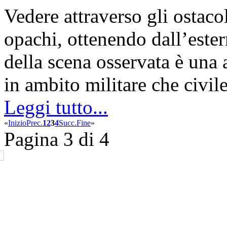
Vedere attraverso gli ostaco
opachi, ottenendo dall’ester
della scena osservata è una a
in ambito militare che civile
Leggi tutto...
«
Inizio
Prec.
1
2
3
4
Succ.
Fine
»
Pagina 3 di 4