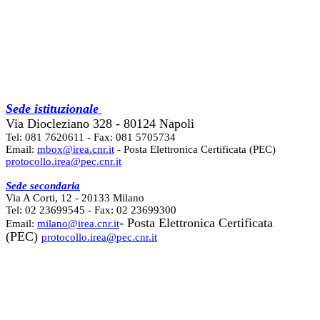
Sede istituzionale
Via Diocleziano 328 - 80124 Napoli
Tel: 081 7620611 - Fax: 081 5705734
Email:
mbox@irea.cnr.it
- Posta Elettronica Certificata (PEC)
protocollo.irea@pec.cnr.it
Sede secondaria
Via A Corti, 12 - 20133 Milano
Tel: 02 23699545 - Fax: 02 23699300
- Posta Elettronica Certificata
Email:
milano@irea.cnr.it
(PEC)
protocollo.irea@pec.cnr.it