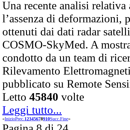
Una recente analisi relativ
l’assenza di deformazioni, pr
ottenuti dai dati radar satell
COSMO-SkyMed. A mostrare
condotto da un team di ricerc
Rilevamento Elettromagnet
pubblicato su Remote Sens
Letto
45840
volte
Leggi tutto...
«
Inizio
Prec.
1
2
3
4
5
6
7
8
9
10
Succ.
Fine
»
Pagina 8 di 24