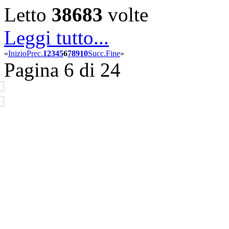
Letto
38683
volte
Leggi tutto...
«
Inizio
Prec.
1
2
3
4
5
6
7
8
9
10
Succ.
Fine
»
Pagina 6 di 24