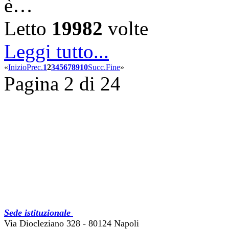
è…
Letto
19982
volte
Leggi tutto...
«
Inizio
Prec.
1
2
3
4
5
6
7
8
9
10
Succ.
Fine
»
Pagina 2 di 24
Sede istituzionale
Via Diocleziano 328 - 80124 Napoli