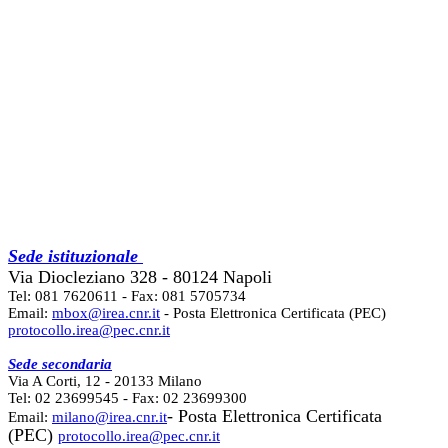
Sede istituzionale
Via Diocleziano 328 - 80124 Napoli
Tel: 081 7620611 - Fax: 081 5705734
Email:
mbox@irea.cnr.it
- Posta Elettronica Certificata (PEC)
protocollo.irea@pec.cnr.it
Sede secondaria
Via A Corti, 12 - 20133 Milano
Tel: 02 23699545 - Fax: 02 23699300
- Posta Elettronica Certificata
Email:
milano@irea.cnr.it
(PEC)
protocollo.irea@pec.cnr.it