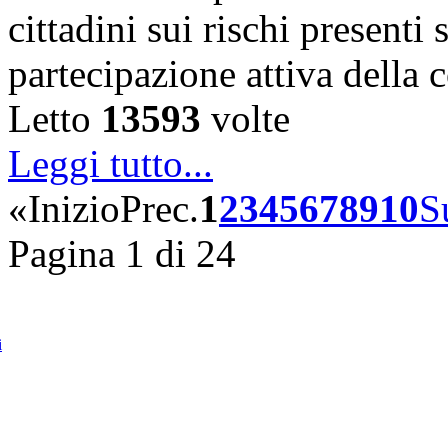
cittadini sui rischi presenti s
partecipazione attiva della
Letto
13593
volte
Leggi tutto...
«
Inizio
Prec.
1
2
3
4
5
6
7
8
9
10
S
Pagina 1 di 24
i