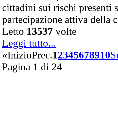
cittadini sui rischi presenti s
partecipazione attiva della
Letto
13537
volte
Leggi tutto...
«
Inizio
Prec.
1
2
3
4
5
6
7
8
9
10
S
Pagina 1 di 24