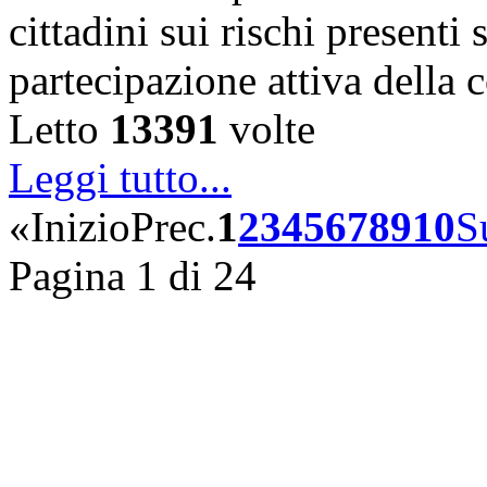
cittadini sui rischi presenti s
partecipazione attiva della
Letto
13391
volte
Leggi tutto...
«
Inizio
Prec.
1
2
3
4
5
6
7
8
9
10
S
Pagina 1 di 24