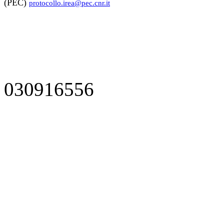
(PEC)
protocollo.irea@pec.cnr.it
030916556