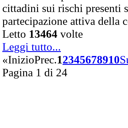
cittadini sui rischi presenti s
partecipazione attiva della
Letto
13464
volte
Leggi tutto...
«
Inizio
Prec.
1
2
3
4
5
6
7
8
9
10
S
Pagina 1 di 24