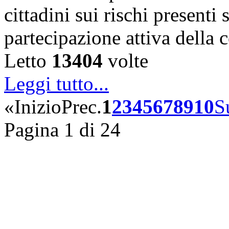
cittadini sui rischi presenti s
partecipazione attiva della
Letto
13404
volte
Leggi tutto...
«
Inizio
Prec.
1
2
3
4
5
6
7
8
9
10
S
Pagina 1 di 24