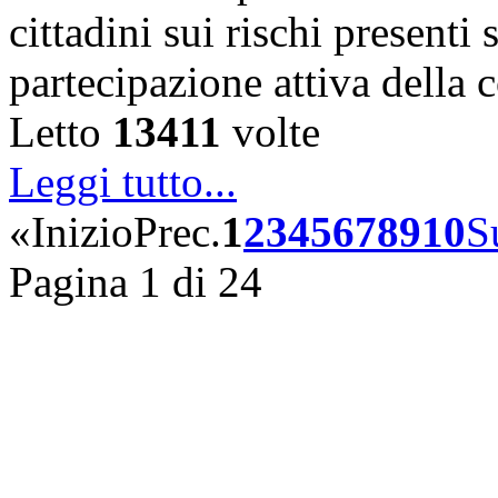
cittadini sui rischi presenti s
partecipazione attiva della
Letto
13411
volte
Leggi tutto...
«
Inizio
Prec.
1
2
3
4
5
6
7
8
9
10
S
Pagina 1 di 24